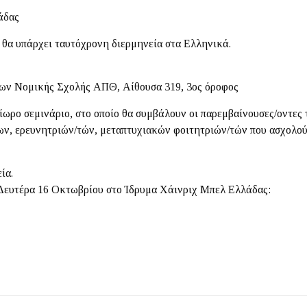
άδας
ι θα υπάρχει ταυτόχρονη διερμηνεία στα Ελληνικά.
σεων Νομικής Σχολής ΑΠΘ, Αίθουσα 319, 3ος όροφος
ίωρο σεμινάριο, στο οποίο θα συμβάλουν οι παρεμβαίνουσες/οντες 
ν, ερευνητριών/τών, μεταπτυχιακών φοιτητριών/τών που ασχολούν
ία.
 Δευτέρα 16 Οκτωβρίου στο Ίδρυμα Χάινριχ Μπελ Ελλάδας: