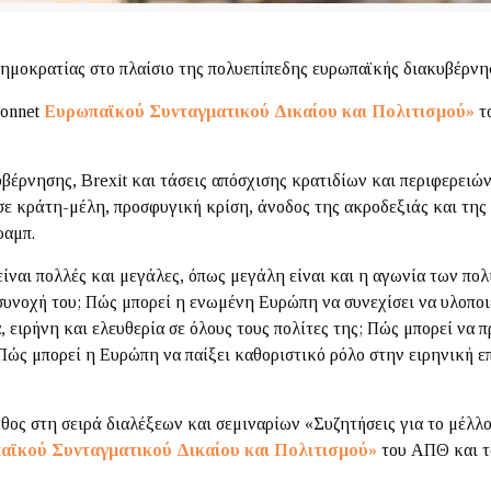
δημοκρατίας στο πλαίσιο της πολυεπίπεδης ευρωπαϊκής διακυβέρν
Monnet
Ευρωπαϊκού Συνταγματικού Δικαίου και Πολιτισμού»
τ
υβέρνησης, Brexit και τάσεις απόσχισης κρατιδίων και περιφερει
 σε κράτη-μέλη, προσφυγική κρίση, άνοδος της ακροδεξιάς και της
ραμπ.
ναι πολλές και μεγάλες, όπως μεγάλη είναι και η αγωνία των πολ
συνοχή του; Πώς μπορεί η ενωμένη Ευρώπη να συνεχίσει να υλοποιε
 ειρήνη και ελευθερία σε όλους τους πολίτες της; Πώς μπορεί να π
ώς μπορεί η Ευρώπη να παίξει καθοριστικό ρόλο στην ειρηνική επ
άθος στη σειρά διαλέξεων και σεμιναρίων «Συζητήσεις για το μέλ
ϊκού Συνταγματικού Δικαίου και Πολιτισμού»
του ΑΠΘ και 